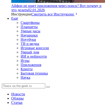
Айфон не ищет приложения через поиск? Вот почему и
что делать
02.01.2026
Инструкции
Смотреть все Инструкции
Ещё
Смартфоны
Планшеты
Умные часы
Наушники
Ноутбуки
ТВ и медиа
Игровые консоли
Умный дом
ИИ и нейросети
Игры
Приложения
Крипта
Бытовая техника
Наука
Новости
Обзоры
Статьи