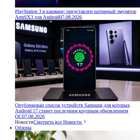
PlayStation 3 в кармане: представлен нативный эмулятор
ArmSX3 для Android
07.08.2026
Опубликован список устройств Samsung для которых
Android 17 станет последним крупным обновлением
ОС
07.08.2026
Новости
Смотреть все Новости
Обзоры