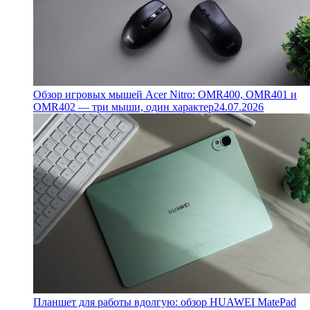
Обзор игровых мышей Acer Nitro: OMR400, OMR401 и
OMR402 — три мыши, один характер
24.07.2026
Планшет для работы вдолгую: обзор HUAWEI MatePad