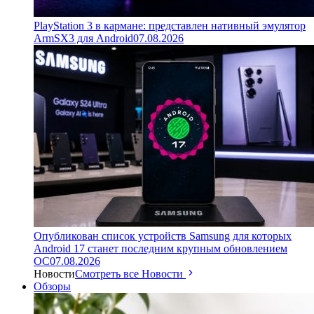
PlayStation 3 в кармане: представлен нативный эмулятор
ArmSX3 для Android
07.08.2026
Опубликован список устройств Samsung для которых
Android 17 станет последним крупным обновлением
ОС
07.08.2026
Новости
Смотреть все Новости
Обзоры