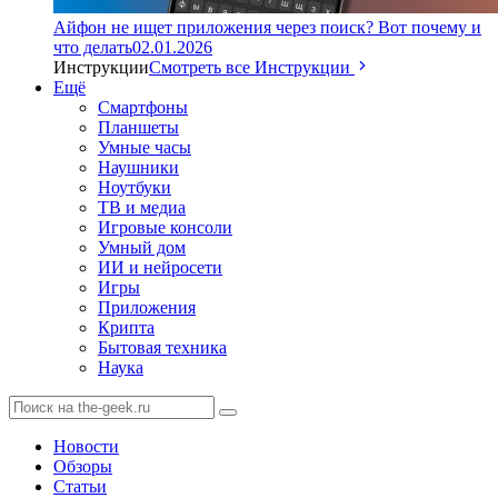
Айфон не ищет приложения через поиск? Вот почему и
что делать
02.01.2026
Инструкции
Смотреть все Инструкции
Ещё
Смартфоны
Планшеты
Умные часы
Наушники
Ноутбуки
ТВ и медиа
Игровые консоли
Умный дом
ИИ и нейросети
Игры
Приложения
Крипта
Бытовая техника
Наука
Новости
Обзоры
Статьи