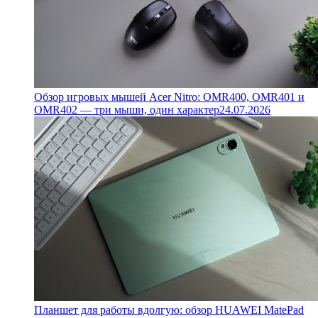
Обзор игровых мышей Acer Nitro: OMR400, OMR401 и
OMR402 — три мыши, один характер
24.07.2026
Планшет для работы вдолгую: обзор HUAWEI MatePad