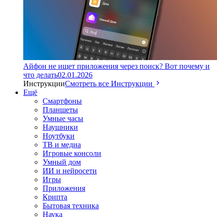
Айфон не ищет приложения через поиск? Вот почему и
что делать
02.01.2026
Инструкции
Смотреть все Инструкции
Ещё
Смартфоны
Планшеты
Умные часы
Наушники
Ноутбуки
ТВ и медиа
Игровые консоли
Умный дом
ИИ и нейросети
Игры
Приложения
Крипта
Бытовая техника
Наука