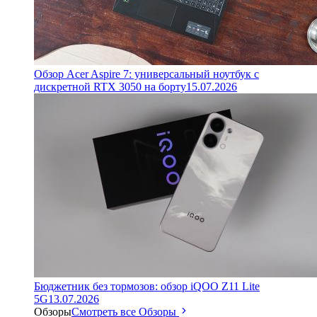
Обзор Acer Aspire 7: универсальный ноутбук с
дискретной RTX 3050 на борту
15.07.2026
Бюджетник без тормозов: обзор iQOO Z11 Lite
5G
13.07.2026
Обзоры
Смотреть все Обзоры