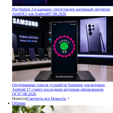
PlayStation 3 в кармане: представлен нативный эмулятор
ArmSX3 для Android
07.08.2026
Опубликован список устройств Samsung для которых
Android 17 станет последним крупным обновлением
ОС
07.08.2026
Новости
Смотреть все Новости
Обзоры