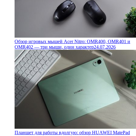
Обзор игровых мышей Acer Nitro: OMR400, OMR401 и
OMR402 — три мыши, один характер
24.07.2026
Планшет для работы вдолгую: обзор HUAWEI MatePad