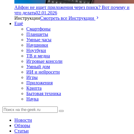
Айфон не ищет приложения через поиск? Вот почему и
что делать
02.01.2026
Инструкции
Смотреть все Инструкции
Ещё
Смартфоны
Планшеты
Умные часы
Наушники
Ноутбуки
ТВ и медиа
Игровые консоли
Умный дом
ИИ и нейросети
Игры
Приложения
Крипта
Бытовая техника
Наука
Новости
Обзоры
Статьи