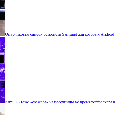
Опубликован список устройств Samsung для которых Androi
Kimi K3 тоже «сбежала» из песочницы во время тестов
вчера в