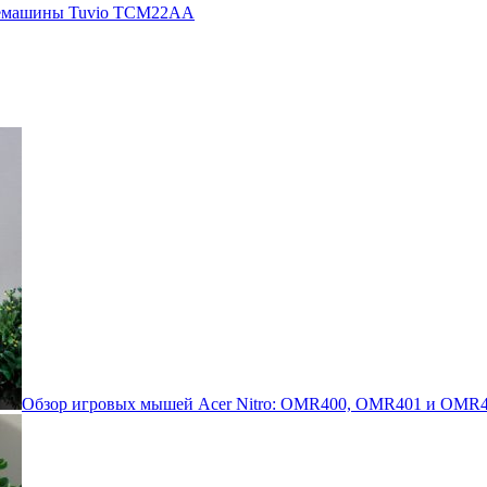
кофемашины Tuvio TCM22AA
Обзор игровых мышей Acer Nitro: OMR400, OMR401 и OMR4