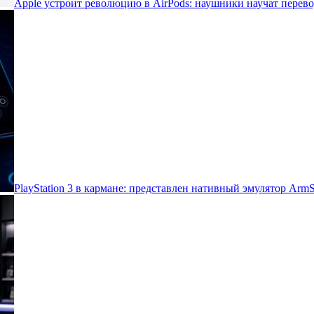
Apple устроит революцию в AirPods: наушники научат перево
PlayStation 3 в кармане: представлен нативный эмулятор Arm