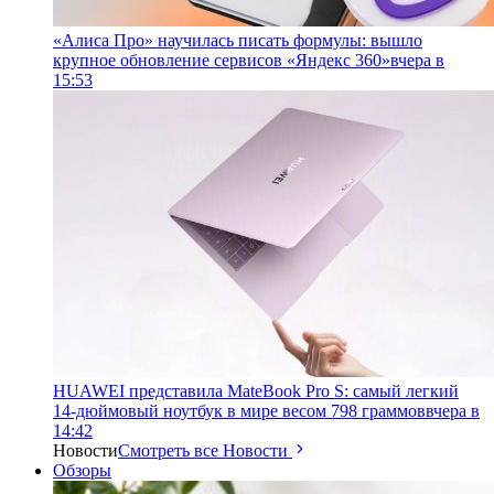
«Алиса Про» научилась писать формулы: вышло
крупное обновление сервисов «Яндекс 360»
вчера в
15:53
HUAWEI представила MateBook Pro S: самый легкий
14-дюймовый ноутбук в мире весом 798 граммов
вчера в
14:42
Новости
Смотреть все Новости
Обзоры