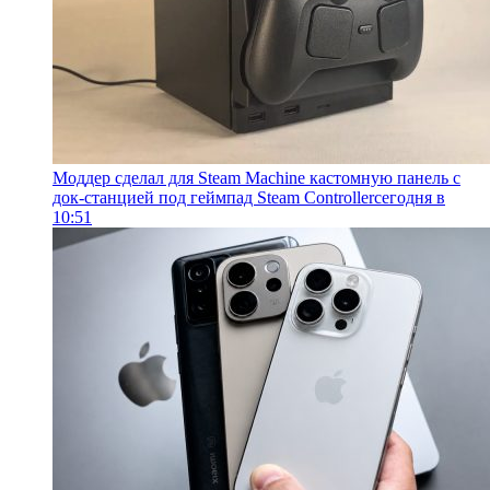
Моддер сделал для Steam Machine кастомную панель с
док-станцией под геймпад Steam Controller
сегодня в
10:51