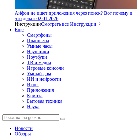
Айфон не ищет приложения через поиск? Вот почему и
что делать
02.01.2026
Инструкции
Смотреть все Инструкции
Ещё
Смартфоны
Планшеты
Умные часы
Наушники
Ноутбуки
ТВ и медиа
Игровые консоли
Умный дом
ИИ и нейросети
Игры
Приложения
Крипта
Бытовая техника
Наука
Новости
Обзоры