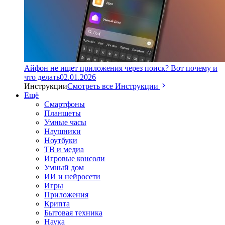
Айфон не ищет приложения через поиск? Вот почему и
что делать
02.01.2026
Инструкции
Смотреть все Инструкции
Ещё
Смартфоны
Планшеты
Умные часы
Наушники
Ноутбуки
ТВ и медиа
Игровые консоли
Умный дом
ИИ и нейросети
Игры
Приложения
Крипта
Бытовая техника
Наука