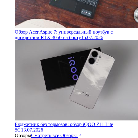
Обзор Acer Aspire 7: универсальный ноутбук с
дискретной RTX 3050 на борту
15.07.2026
Бюджетник без тормозов: обзор iQOO Z11 Lite
5G
13.07.2026
Обзоры
Смотреть все Обзоры