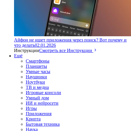
Айфон не ищет приложения через поиск? Вот почему и
что делать
02.01.2026
Инструкции
Смотреть все Инструкции
Ещё
Смартфоны
Планшеты
Умные часы
Наушники
Ноутбуки
ТВ и медиа
Игровые консоли
Умный дом
ИИ и нейросети
Игры
Приложения
Крипта
Бытовая техника
Наука