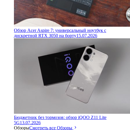
Обзор Acer Aspire 7: универсальный ноутбук с
дискретной RTX 3050 на борту
15.07.2026
Бюджетник без тормозов: обзор iQOO Z11 Lite
5G
13.07.2026
Обзоры
Смотреть все Обзоры