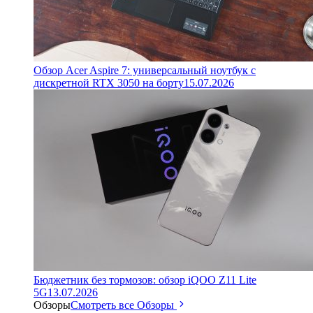
Обзор Acer Aspire 7: универсальный ноутбук с
дискретной RTX 3050 на борту
15.07.2026
Бюджетник без тормозов: обзор iQOO Z11 Lite
5G
13.07.2026
Обзоры
Смотреть все Обзоры