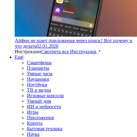
Айфон не ищет приложения через поиск? Вот почему и
что делать
02.01.2026
Инструкции
Смотреть все Инструкции
Ещё
Смартфоны
Планшеты
Умные часы
Наушники
Ноутбуки
ТВ и медиа
Игровые консоли
Умный дом
ИИ и нейросети
Игры
Приложения
Крипта
Бытовая техника
Наука