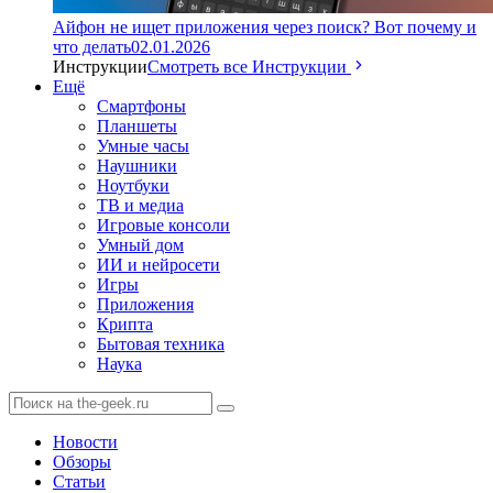
Айфон не ищет приложения через поиск? Вот почему и
что делать
02.01.2026
Инструкции
Смотреть все Инструкции
Ещё
Смартфоны
Планшеты
Умные часы
Наушники
Ноутбуки
ТВ и медиа
Игровые консоли
Умный дом
ИИ и нейросети
Игры
Приложения
Крипта
Бытовая техника
Наука
Новости
Обзоры
Статьи