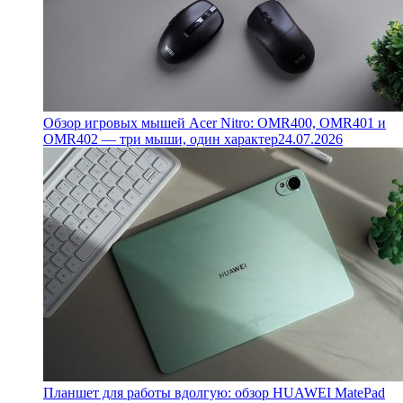
Обзор игровых мышей Acer Nitro: OMR400, OMR401 и
OMR402 — три мыши, один характер
24.07.2026
Планшет для работы вдолгую: обзор HUAWEI MatePad