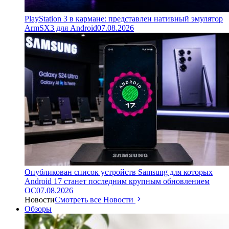
PlayStation 3 в кармане: представлен нативный эмулятор
ArmSX3 для Android
07.08.2026
Опубликован список устройств Samsung для которых
Android 17 станет последним крупным обновлением
ОС
07.08.2026
Новости
Смотреть все Новости
Обзоры