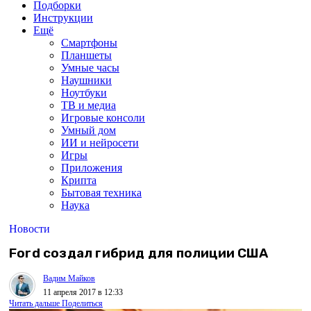
Подборки
Инструкции
Ещё
Смартфоны
Планшеты
Умные часы
Наушники
Ноутбуки
ТВ и медиа
Игровые консоли
Умный дом
ИИ и нейросети
Игры
Приложения
Крипта
Бытовая техника
Наука
Новости
Ford создал гибрид для полиции США
Вадим Майков
11 апреля 2017 в 12:33
Читать дальше
Поделиться