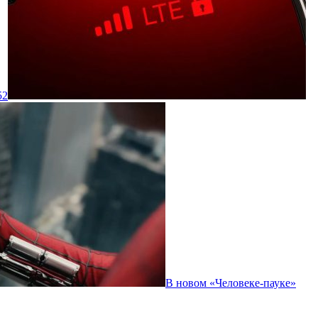
52
В новом «Человеке-пауке»