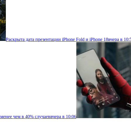
Раскрыта дата презентации iPhone Fold и iPhone 18
вчера в 10:
менее чем в 40% случаев
вчера в 10:06