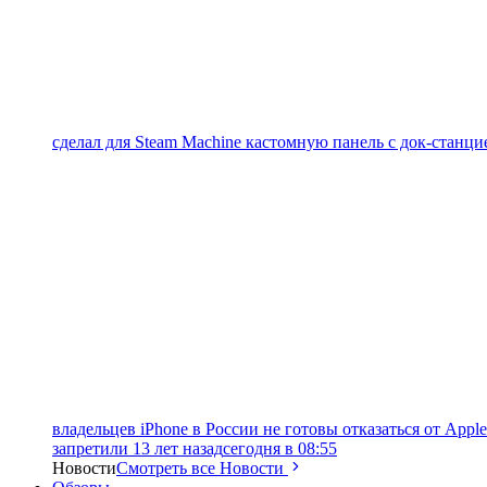
сделал для Steam Machine кастомную панель с док-станцие
владельцев iPhone в России не готовы отказаться от Apple
запретили 13 лет назад
сегодня в 08:55
Новости
Смотреть все Новости