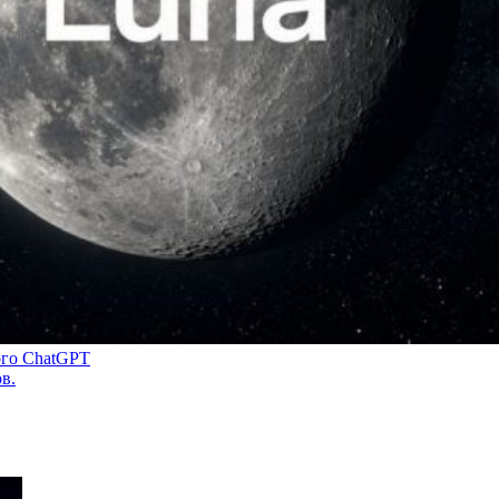
ого ChatGPT
в.