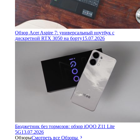
Обзор Acer Aspire 7: универсальный ноутбук с
дискретной RTX 3050 на борту
15.07.2026
Бюджетник без тормозов: обзор iQOO Z11 Lite
5G
13.07.2026
Обзоры
Смотреть все Обзоры