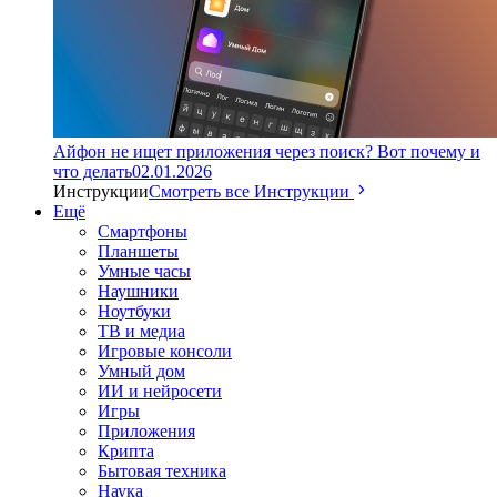
Айфон не ищет приложения через поиск? Вот почему и
что делать
02.01.2026
Инструкции
Смотреть все Инструкции
Ещё
Смартфоны
Планшеты
Умные часы
Наушники
Ноутбуки
ТВ и медиа
Игровые консоли
Умный дом
ИИ и нейросети
Игры
Приложения
Крипта
Бытовая техника
Наука