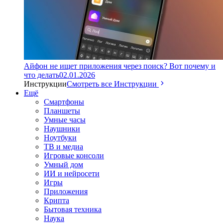
Айфон не ищет приложения через поиск? Вот почему и
что делать
02.01.2026
Инструкции
Смотреть все Инструкции
Ещё
Смартфоны
Планшеты
Умные часы
Наушники
Ноутбуки
ТВ и медиа
Игровые консоли
Умный дом
ИИ и нейросети
Игры
Приложения
Крипта
Бытовая техника
Наука