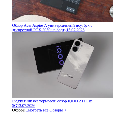
Обзор Acer Aspire 7: универсальный ноутбук с
дискретной RTX 3050 на борту
15.07.2026
Бюджетник без тормозов: обзор iQOO Z11 Lite
5G
13.07.2026
Обзоры
Смотреть все Обзоры