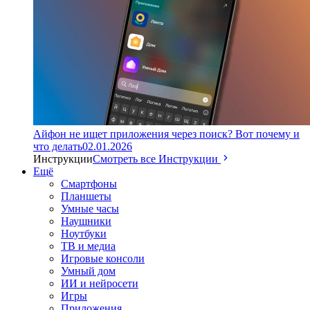
Айфон не ищет приложения через поиск? Вот почему и
что делать
02.01.2026
Инструкции
Смотреть все Инструкции
Ещё
Смартфоны
Планшеты
Умные часы
Наушники
Ноутбуки
ТВ и медиа
Игровые консоли
Умный дом
ИИ и нейросети
Игры
Приложения