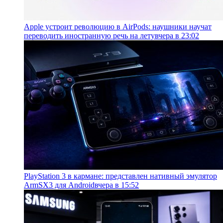
Apple устроит революцию в AirPods: наушники научат
переводить иностранную речь на лету
вчера в 23:02
PlayStation 3 в кармане: представлен нативный эмулятор
ArmSX3 для Android
вчера в 15:52