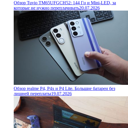
Обзор Tuvio TM65UFGCH52: 144 Гц и Mini-LED, за
которые не нужно переплачивать
20.07.2026
Обзор realme P4, P4x и P4 Lite. Большие батареи без
лишней переплаты
19.07.2026