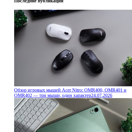
Последние публикации
Обзор игровых мышей Acer Nitro: OMR400, OMR401 и
OMR402 — три мыши, один характер
24.07.2026