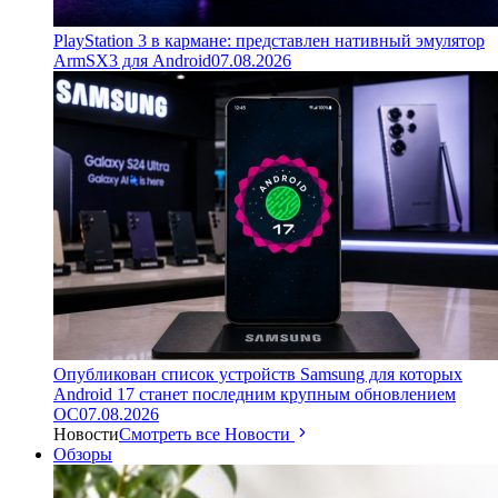
PlayStation 3 в кармане: представлен нативный эмулятор
ArmSX3 для Android
07.08.2026
Опубликован список устройств Samsung для которых
Android 17 станет последним крупным обновлением
ОС
07.08.2026
Новости
Смотреть все Новости
Обзоры