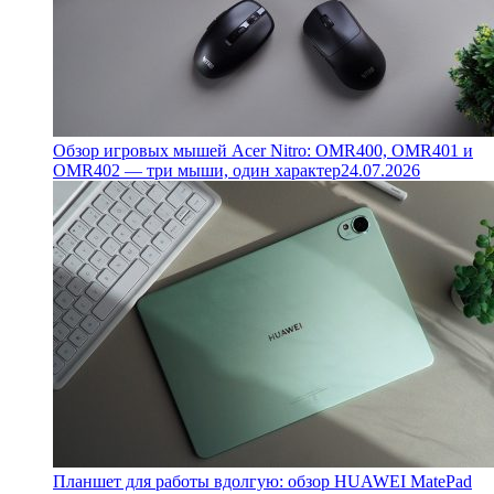
Обзор игровых мышей Acer Nitro: OMR400, OMR401 и
OMR402 — три мыши, один характер
24.07.2026
Планшет для работы вдолгую: обзор HUAWEI MatePad