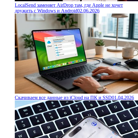
LocalSend заменяет AirDrop там, где Apple не хочет
дружить с Windows и Android
02.06.2026
Скачиваем все данные из iCloud на ПК и SSD
01.04.2026