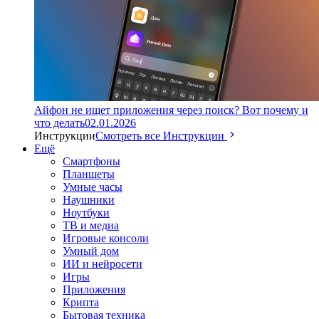
Айфон не ищет приложения через поиск? Вот почему и
что делать
02.01.2026
Инструкции
Смотреть все Инструкции
Ещё
Смартфоны
Планшеты
Умные часы
Наушники
Ноутбуки
ТВ и медиа
Игровые консоли
Умный дом
ИИ и нейросети
Игры
Приложения
Крипта
Бытовая техника