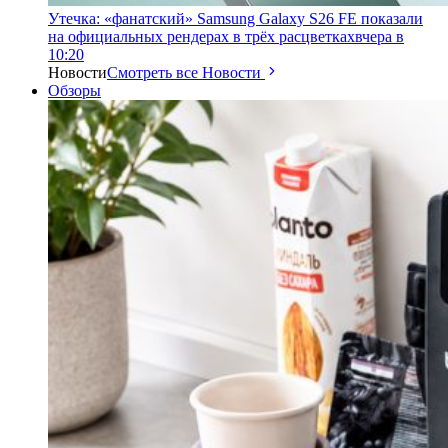
Утечка: «фанатский» Samsung Galaxy S26 FE показали
на официальных рендерах в трёх расцветках
вчера в
10:20
Новости
Смотреть все Новости
Обзоры