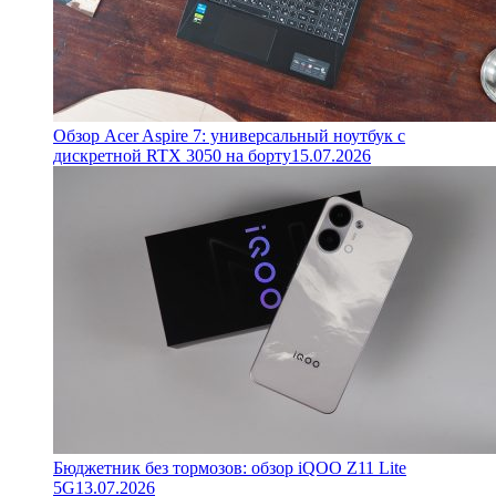
Обзор Acer Aspire 7: универсальный ноутбук с
дискретной RTX 3050 на борту
15.07.2026
Бюджетник без тормозов: обзор iQOO Z11 Lite
5G
13.07.2026