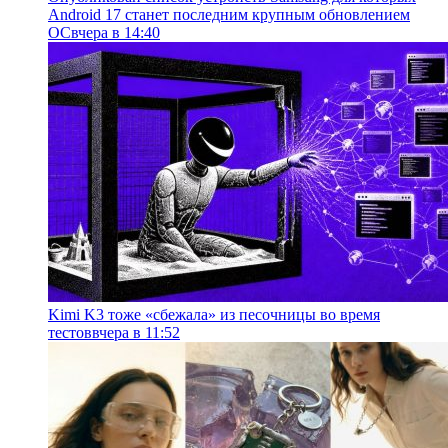
Android 17 станет последним крупным обновлением
ОС
вчера в 14:40
Kimi K3 тоже «сбежала» из песочницы во время
тестов
вчера в 11:52