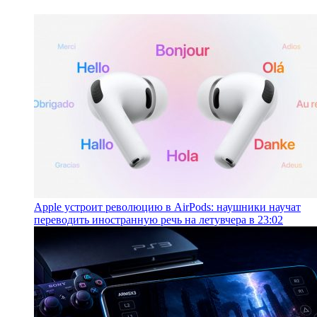
Apple устроит революцию в AirPods: наушники научат
переводить иностранную речь на лету
вчера в 23:02