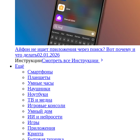
Айфон не ищет приложения через поиск? Вот почему и
что делать
02.01.2026
Инструкции
Смотреть все Инструкции
Ещё
Смартфоны
Планшеты
Умные часы
Наушники
Ноутбуки
ТВ и медиа
Игровые консоли
Умный дом
ИИ и нейросети
Игры
Приложения
Крипта
Бытовая техника