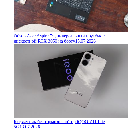
Обзор Acer Aspire 7: универсальный ноутбук с
дискретной RTX 3050 на борту
15.07.2026
Бюджетник без тормозов: обзор iQOO Z11 Lite
5G
13.07.2026