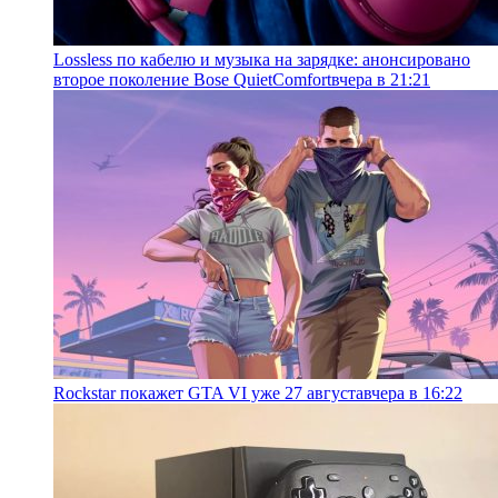
Lossless по кабелю и музыка на зарядке: анонсировано
второе поколение Bose QuietComfort
вчера в 21:21
Rockstar покажет GTA VI уже 27 августа
вчера в 16:22