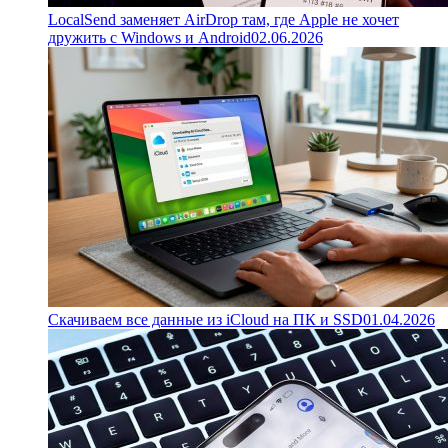
LocalSend заменяет AirDrop там, где Apple не хочет
дружить с Windows и Android
02.06.2026
Скачиваем все данные из iCloud на ПК и SSD
01.04.2026