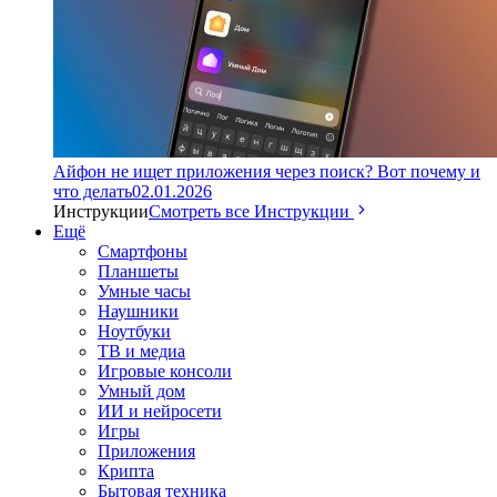
Айфон не ищет приложения через поиск? Вот почему и
что делать
02.01.2026
Инструкции
Смотреть все Инструкции
Ещё
Смартфоны
Планшеты
Умные часы
Наушники
Ноутбуки
ТВ и медиа
Игровые консоли
Умный дом
ИИ и нейросети
Игры
Приложения
Крипта
Бытовая техника