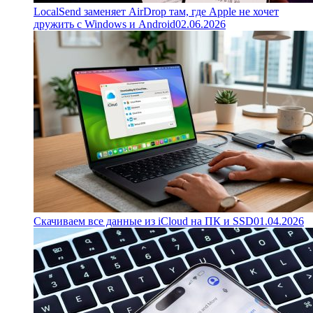
LocalSend заменяет AirDrop там, где Apple не хочет
дружить с Windows и Android
02.06.2026
Скачиваем все данные из iCloud на ПК и SSD
01.04.2026