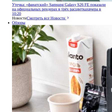
Утечка: «фанатский» Samsung Galaxy S26 FE показали
на официальных рендерах в трёх расцветках
вчера в
10:20
Новости
Смотреть все Новости
Обзоры