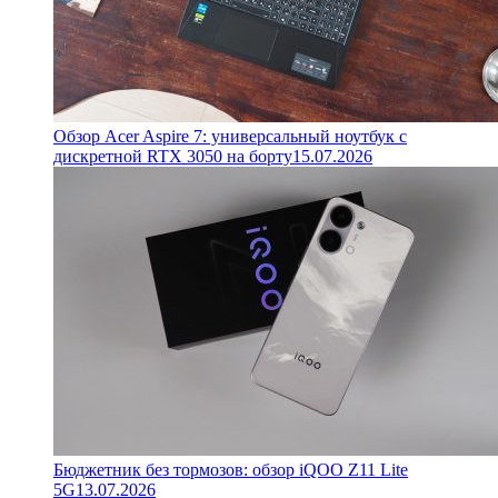
Обзор Acer Aspire 7: универсальный ноутбук с
дискретной RTX 3050 на борту
15.07.2026
Бюджетник без тормозов: обзор iQOO Z11 Lite
5G
13.07.2026