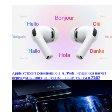
Apple устроит революцию в AirPods: наушники научат
переводить иностранную речь на лету
вчера в 23:02