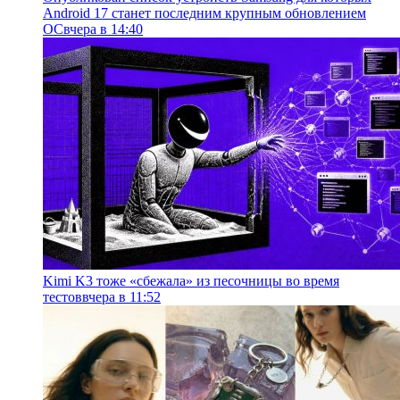
Android 17 станет последним крупным обновлением
ОС
вчера в 14:40
Kimi K3 тоже «сбежала» из песочницы во время
тестов
вчера в 11:52