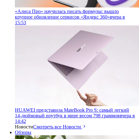
«Алиса Про» научилась писать формулы: вышло
крупное обновление сервисов «Яндекс 360»
вчера в
15:53
HUAWEI представила MateBook Pro S: самый легкий
14-дюймовый ноутбук в мире весом 798 граммов
вчера в
14:42
Новости
Смотреть все Новости
Обзоры