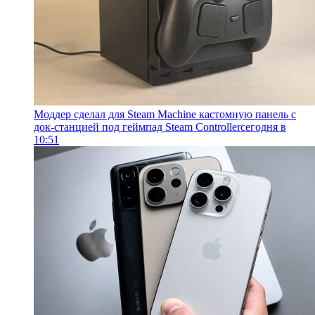
Моддер сделал для Steam Machine кастомную панель с
док-станцией под геймпад Steam Controller
сегодня в
10:51