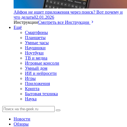
Айфон не ищет приложения через поиск? Вот почему и
что делать
02.01.2026
Инструкции
Смотреть все Инструкции
Ещё
Смартфоны
Планшеты
Умные часы
Наушники
Ноутбуки
ТВ и медиа
Игровые консоли
Умный дом
ИИ и нейросети
Игры
Приложения
Крипта
Бытовая техника
Наука
Новости
Обзоры