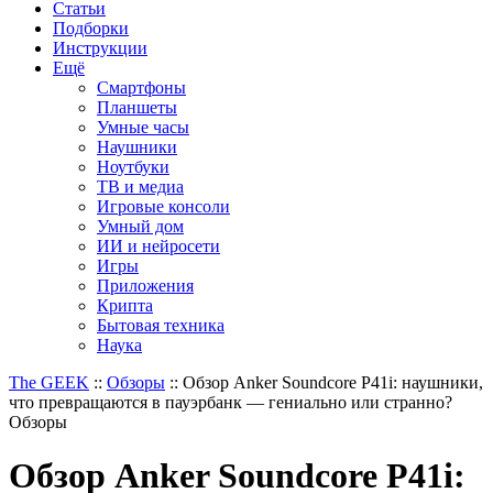
Статьи
Подборки
Инструкции
Ещё
Смартфоны
Планшеты
Умные часы
Наушники
Ноутбуки
ТВ и медиа
Игровые консоли
Умный дом
ИИ и нейросети
Игры
Приложения
Крипта
Бытовая техника
Наука
The GEEK
::
Обзоры
::
Обзор Anker Soundcore P41i: наушники,
что превращаются в пауэрбанк — гениально или странно?
Обзоры
Обзор Anker Soundcore P41i: