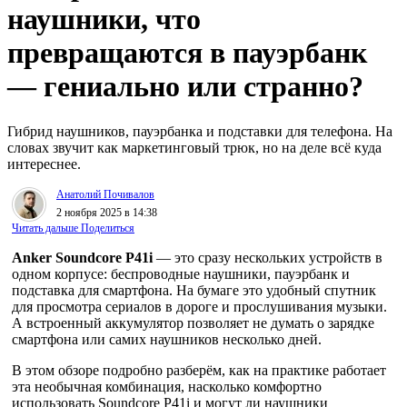
наушники, что
превращаются в пауэрбанк
— гениально или странно?
Гибрид наушников, пауэрбанка и подставки для телефона. На
словах звучит как маркетинговый трюк, но на деле всё куда
интереснее.
Анатолий Почивалов
2 ноября 2025 в 14:38
Читать дальше
Поделиться
Anker Soundcore P41i
— это сразу нескольких устройств в
одном корпусе: беспроводные наушники, пауэрбанк и
подставка для смартфона. На бумаге это удобный спутник
для просмотра сериалов в дороге и прослушивания музыки.
А встроенный аккумулятор позволяет не думать о зарядке
смартфона или самих наушников несколько дней.
В этом обзоре подробно разберём, как на практике работает
эта необычная комбинация, насколько комфортно
использовать Soundcore P41i и могут ли наушники