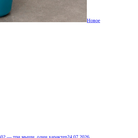
Новое
02 — три мыши, один характер
24.07.2026