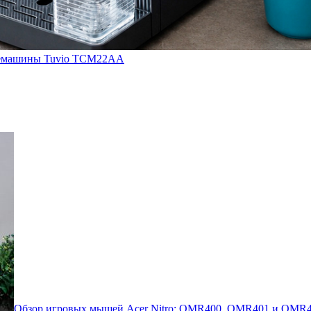
кофемашины Tuvio TCM22AA
Обзор игровых мышей Acer Nitro: OMR400, OMR401 и OMR4