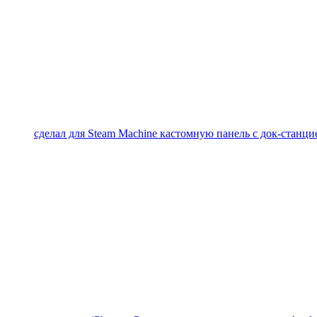
сделал для Steam Machine кастомную панель с док-станцие