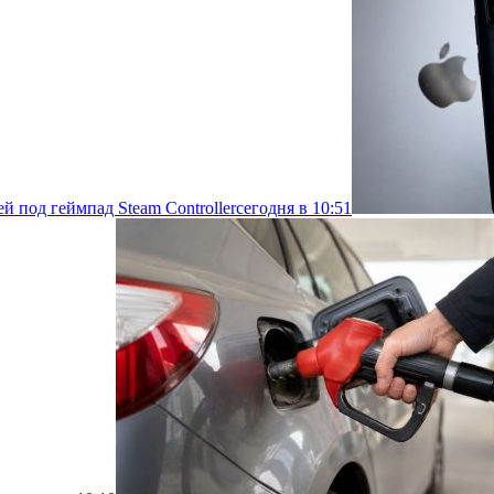
й под геймпад Steam Controller
сегодня в 10:51