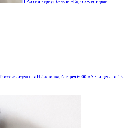
В России вернут бензин «Евро-2», который
 России: отдельная ИИ-кнопка, батарея 6000 мА·ч и цена от 13