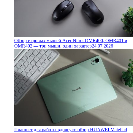
Обзор игровых мышей Acer Nitro: OMR400, OMR401 и
OMR402 — три мыши, один характер
24.07.2026
Планшет для работы вдолгую: обзор HUAWEI MatePad