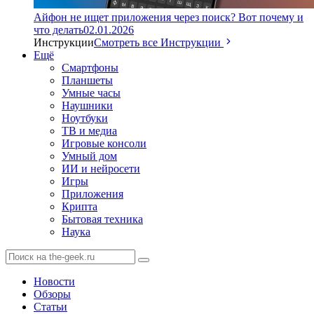
Айфон не ищет приложения через поиск? Вот почему и
что делать
02.01.2026
Инструкции
Смотреть все Инструкции
Ещё
Смартфоны
Планшеты
Умные часы
Наушники
Ноутбуки
ТВ и медиа
Игровые консоли
Умный дом
ИИ и нейросети
Игры
Приложения
Крипта
Бытовая техника
Наука
Новости
Обзоры
Статьи