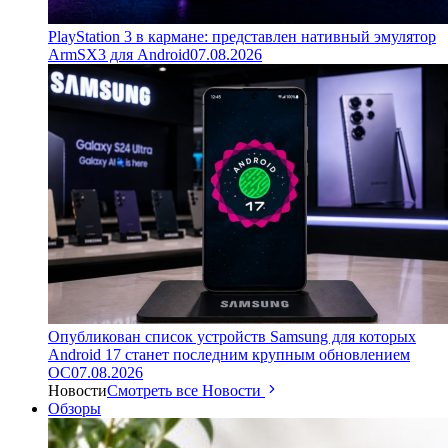
PlayStation 3 в кармане: представлен нативный эмулятор
ArmSX3 для Android
07.08.2026
Опубликован список устройств Samsung для которых
Android 17 станет последним крупным обновлением
ОС
07.08.2026
Новости
Смотреть все Новости
Обзоры