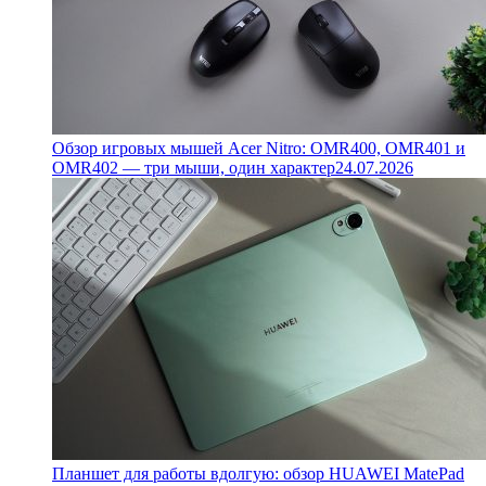
Обзор игровых мышей Acer Nitro: OMR400, OMR401 и
OMR402 — три мыши, один характер
24.07.2026
Планшет для работы вдолгую: обзор HUAWEI MatePad