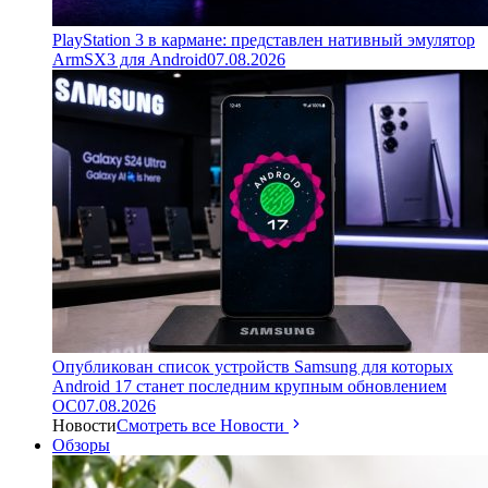
PlayStation 3 в кармане: представлен нативный эмулятор
ArmSX3 для Android
07.08.2026
Опубликован список устройств Samsung для которых
Android 17 станет последним крупным обновлением
ОС
07.08.2026
Новости
Смотреть все Новости
Обзоры