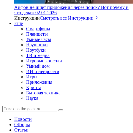
Айфон не ищет приложения через поиск? Вот почему и
что делать
02.01.2026
Инструкции
Смотреть все Инструкции
Ещё
Смартфоны
Планшеты
Умные часы
Наушники
Ноутбуки
ТВ и медиа
Игровые консоли
Умный дом
ИИ и нейросети
Игры
Приложения
Крипта
Бытовая техника
Наука
Новости
Обзоры
Статьи