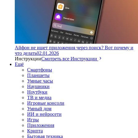
Айфон не ищет приложения через поиск? Вот почему и
что делать
02.01.2026
Инструкции
Смотреть все Инструкции
Ещё
Смартфоны
Планшеты
Умные часы
Наушники
Ноутбуки
ТВ и медиа
Игровые консоли
Умный дом
ИИ и нейросети
Игры
Приложения
Крипта
Бытовая техника