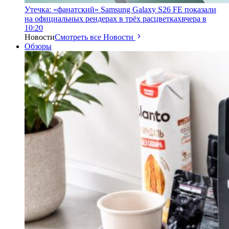
Утечка: «фанатский» Samsung Galaxy S26 FE показали
на официальных рендерах в трёх расцветках
вчера в
10:20
Новости
Смотреть все Новости
Обзоры