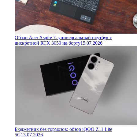
Обзор Acer Aspire 7: универсальный ноутбук с
дискретной RTX 3050 на борту
15.07.2026
Бюджетник без тормозов: обзор iQOO Z11 Lite
5G
13.07.2026