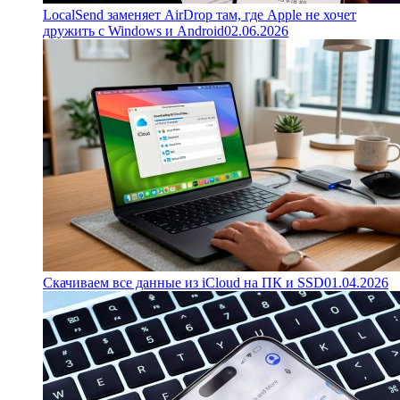
LocalSend заменяет AirDrop там, где Apple не хочет
дружить с Windows и Android
02.06.2026
Скачиваем все данные из iCloud на ПК и SSD
01.04.2026