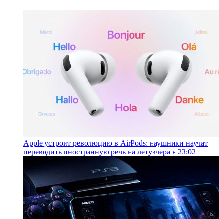
Apple устроит революцию в AirPods: наушники научат
переводить иностранную речь на лету
вчера в 23:02