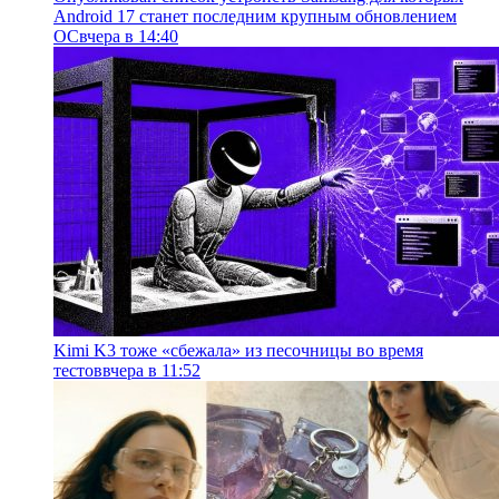
Android 17 станет последним крупным обновлением
ОС
вчера в 14:40
Kimi K3 тоже «сбежала» из песочницы во время
тестов
вчера в 11:52