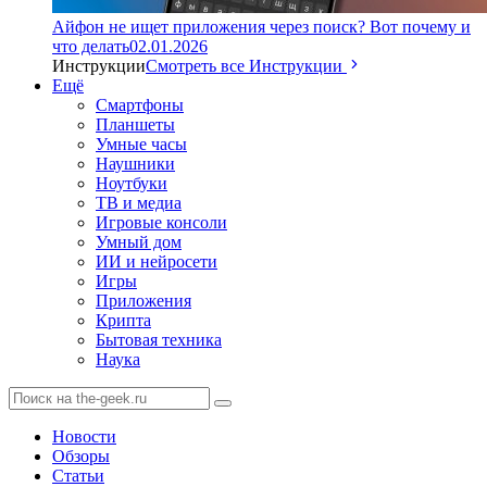
Айфон не ищет приложения через поиск? Вот почему и
что делать
02.01.2026
Инструкции
Смотреть все Инструкции
Ещё
Смартфоны
Планшеты
Умные часы
Наушники
Ноутбуки
ТВ и медиа
Игровые консоли
Умный дом
ИИ и нейросети
Игры
Приложения
Крипта
Бытовая техника
Наука
Новости
Обзоры
Статьи