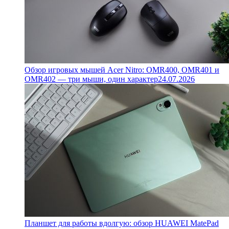
Обзор игровых мышей Acer Nitro: OMR400, OMR401 и
OMR402 — три мыши, один характер
24.07.2026
Планшет для работы вдолгую: обзор HUAWEI MatePad