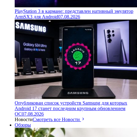
PlayStation 3 в кармане: представлен нативный эмулятор
ArmSX3 для Android
07.08.2026
Опубликован список устройств Samsung для которых
Android 17 станет последним крупным обновлением
ОС
07.08.2026
Новости
Смотреть все Новости
Обзоры