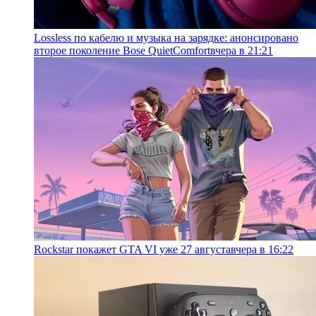
Lossless по кабелю и музыка на зарядке: анонсировано
второе поколение Bose QuietComfort
вчера в 21:21
Rockstar покажет GTA VI уже 27 августа
вчера в 16:22