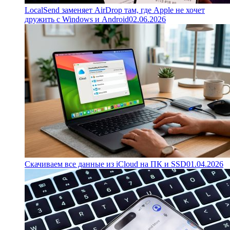
LocalSend заменяет AirDrop там, где Apple не хочет
дружить с Windows и Android
02.06.2026
Скачиваем все данные из iCloud на ПК и SSD
01.04.2026