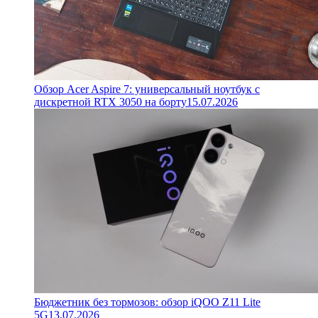
Обзор Acer Aspire 7: универсальный ноутбук с
дискретной RTX 3050 на борту
15.07.2026
Бюджетник без тормозов: обзор iQOO Z11 Lite
5G
13.07.2026