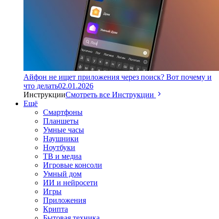
Айфон не ищет приложения через поиск? Вот почему и
что делать
02.01.2026
Инструкции
Смотреть все Инструкции
Ещё
Смартфоны
Планшеты
Умные часы
Наушники
Ноутбуки
ТВ и медиа
Игровые консоли
Умный дом
ИИ и нейросети
Игры
Приложения
Крипта
Бытовая техника