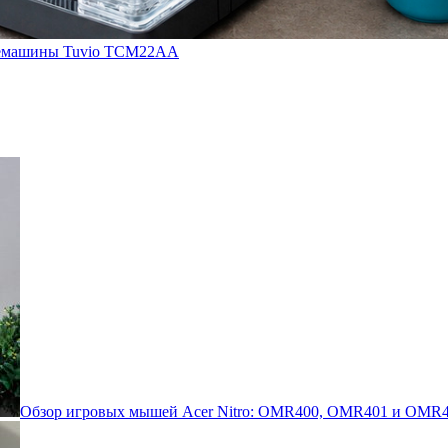
кофемашины Tuvio TCM22AA
Обзор игровых мышей Acer Nitro: OMR400, OMR401 и OMR4