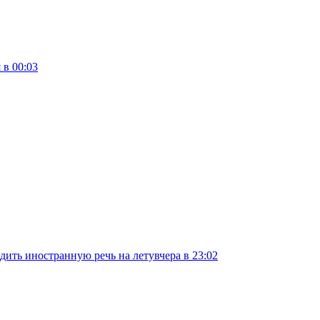
 в 00:03
дить иностранную речь на лету
вчера в 23:02