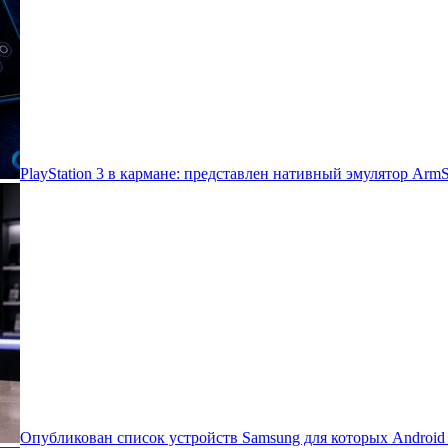
PlayStation 3 в кармане: представлен нативный эмулятор Arm
Опубликован список устройств Samsung для которых Androi