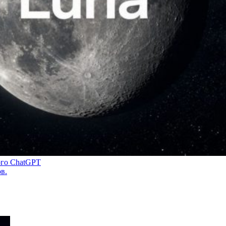
ого ChatGPT
в.