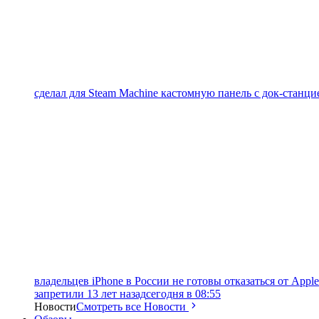
сделал для Steam Machine кастомную панель с док-станцие
владельцев iPhone в России не готовы отказаться от Apple
запретили 13 лет назад
сегодня в 08:55
Новости
Смотреть все Новости