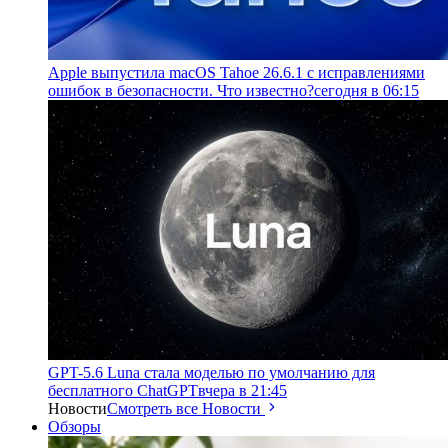
Apple выпустила macOS Tahoe 26.6.1 с исправлениями
ошибок в безопасности. Что известно?
сегодня в 06:15
GPT-5.6 Luna стала моделью по умолчанию для
бесплатного ChatGPT
вчера в 21:45
Новости
Смотреть все Новости
Обзоры