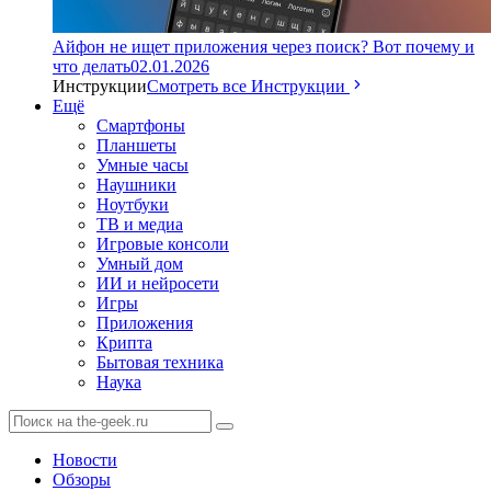
Айфон не ищет приложения через поиск? Вот почему и
что делать
02.01.2026
Инструкции
Смотреть все Инструкции
Ещё
Смартфоны
Планшеты
Умные часы
Наушники
Ноутбуки
ТВ и медиа
Игровые консоли
Умный дом
ИИ и нейросети
Игры
Приложения
Крипта
Бытовая техника
Наука
Новости
Обзоры