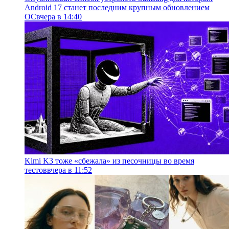
Android 17 станет последним крупным обновлением
ОС
вчера в 14:40
Kimi K3 тоже «сбежала» из песочницы во время
тестов
вчера в 11:52