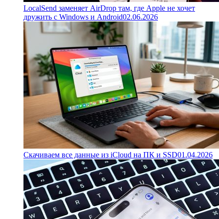
LocalSend заменяет AirDrop там, где Apple не хочет
дружить с Windows и Android
02.06.2026
Скачиваем все данные из iCloud на ПК и SSD
01.04.2026