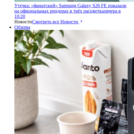
Утечка: «фанатский» Samsung Galaxy S26 FE показали
на официальных рендерах в трёх расцветках
вчера в
10:20
Новости
Смотреть все Новости
Обзоры