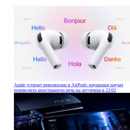
Apple устроит революцию в AirPods: наушники научат
переводить иностранную речь на лету
вчера в 23:02