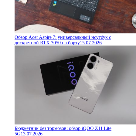
Обзор Acer Aspire 7: универсальный ноутбук с
дискретной RTX 3050 на борту
15.07.2026
Бюджетник без тормозов: обзор iQOO Z11 Lite
5G
13.07.2026