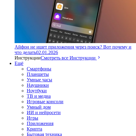
Айфон не ищет приложения через поиск? Вот почему и
что делать
02.01.2026
Инструкции
Смотреть все Инструкции
Ещё
Смартфоны
Планшеты
Умные часы
Наушники
Ноутбуки
ТВ и медиа
Игровые консоли
Умный дом
ИИ и нейросети
Игры
Приложения
Крипта
Бытовая техника