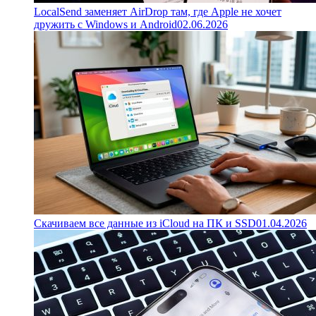
LocalSend заменяет AirDrop там, где Apple не хочет
дружить с Windows и Android
02.06.2026
Скачиваем все данные из iCloud на ПК и SSD
01.04.2026