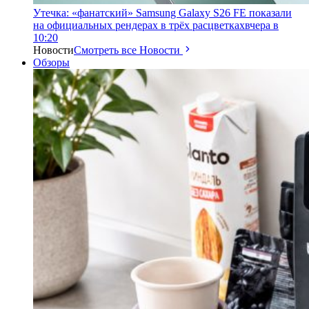
Утечка: «фанатский» Samsung Galaxy S26 FE показали
на официальных рендерах в трёх расцветках
вчера в
10:20
Новости
Смотреть все Новости
Обзоры