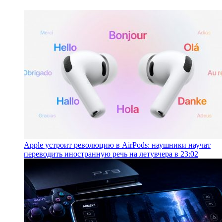
Apple устроит революцию в AirPods: наушники научат
переводить иностранную речь на лету
вчера в 23:02