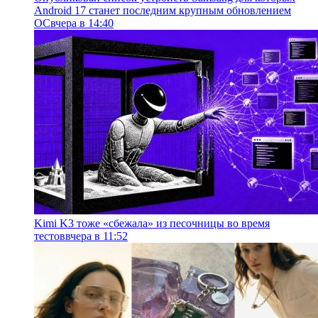
Android 17 станет последним крупным обновлением
ОС
вчера в 14:40
Kimi K3 тоже «сбежала» из песочницы во время
тестов
вчера в 11:52