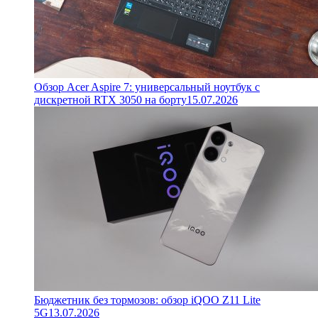
Обзор Acer Aspire 7: универсальный ноутбук с
дискретной RTX 3050 на борту
15.07.2026
Бюджетник без тормозов: обзор iQOO Z11 Lite
5G
13.07.2026