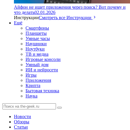
Айфон не ищет приложения через поиск? Вот почему и
что делать
02.01.2026
Инструкции
Смотреть все Инструкции
Ещё
Смартфоны
Планшеты
Умные часы
Наушники
Ноутбуки
ТВ и медиа
Игровые консоли
Умный дом
ИИ и нейросети
Игры
Приложения
Крипта
Бытовая техника
Наука
Новости
Обзоры
Статьи