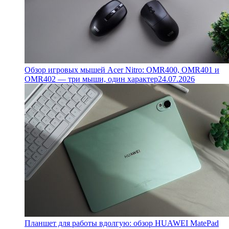
Обзор игровых мышей Acer Nitro: OMR400, OMR401 и
OMR402 — три мыши, один характер
24.07.2026
Планшет для работы вдолгую: обзор HUAWEI MatePad