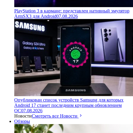
PlayStation 3 в кармане: представлен нативный эмулятор
ArmSX3 для Android
07.08.2026
Опубликован список устройств Samsung для которых
Android 17 станет последним крупным обновлением
ОС
07.08.2026
Новости
Смотреть все Новости
Обзоры