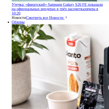
Утечка: «фанатский» Samsung Galaxy S26 FE показали
на официальных рендерах в трёх расцветках
вчера в
10:20
Новости
Смотреть все Новости
Обзоры