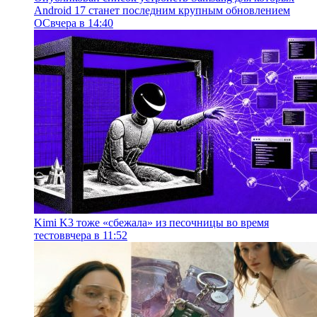
Android 17 станет последним крупным обновлением
ОС
вчера в 14:40
Kimi K3 тоже «сбежала» из песочницы во время
тестов
вчера в 11:52