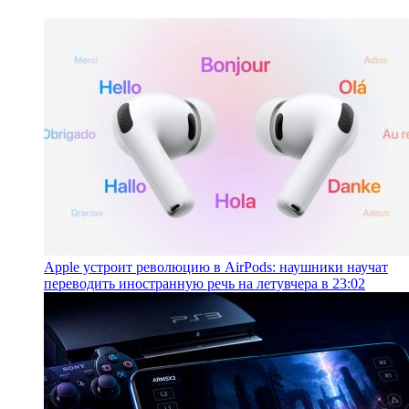
Apple устроит революцию в AirPods: наушники научат
переводить иностранную речь на лету
вчера в 23:02