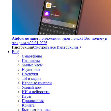
Айфон не ищет приложения через поиск? Вот почему и
что делать
02.01.2026
Инструкции
Смотреть все Инструкции
Ещё
Смартфоны
Планшеты
Умные часы
Наушники
Ноутбуки
ТВ и медиа
Игровые консоли
Умный дом
ИИ и нейросети
Игры
Приложения
Крипта
Бытовая техника