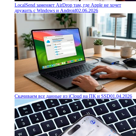
LocalSend заменяет AirDrop там, где Apple не хочет
дружить с Windows и Android
02.06.2026
Скачиваем все данные из iCloud на ПК и SSD
01.04.2026