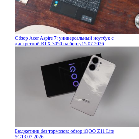
Обзор Acer Aspire 7: универсальный ноутбук с
дискретной RTX 3050 на борту
15.07.2026
Бюджетник без тормозов: обзор iQOO Z11 Lite
5G
13.07.2026