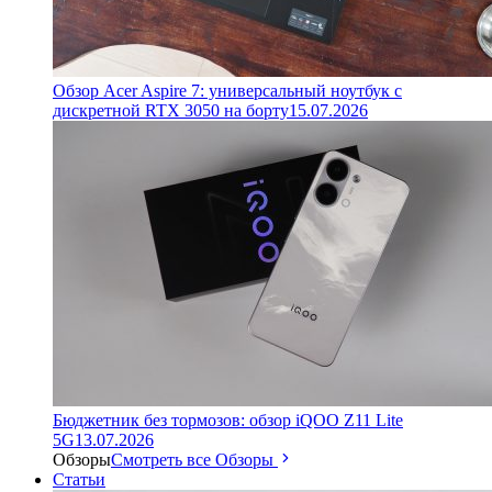
Обзор Acer Aspire 7: универсальный ноутбук с
дискретной RTX 3050 на борту
15.07.2026
Бюджетник без тормозов: обзор iQOO Z11 Lite
5G
13.07.2026
Обзоры
Смотреть все Обзоры
Статьи