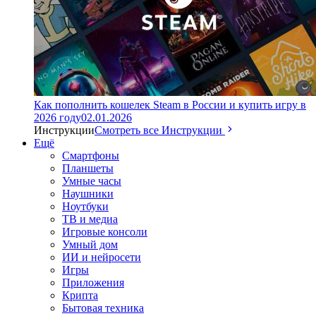
Как пополнить кошелек Steam в России и купить игру в
2026 году
02.01.2026
Инструкции
Смотреть все Инструкции
Ещё
Смартфоны
Планшеты
Умные часы
Наушники
Ноутбуки
ТВ и медиа
Игровые консоли
Умный дом
ИИ и нейросети
Игры
Приложения
Крипта
Бытовая техника