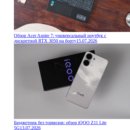
Обзор Acer Aspire 7: универсальный ноутбук с
дискретной RTX 3050 на борту
15.07.2026
Бюджетник без тормозов: обзор iQOO Z11 Lite
5G
13.07.2026