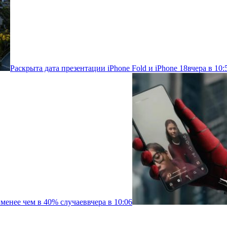
Раскрыта дата презентации iPhone Fold и iPhone 18
вчера в 10:
менее чем в 40% случаев
вчера в 10:06