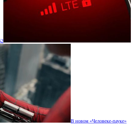
52
В новом «Человеке-пауке»