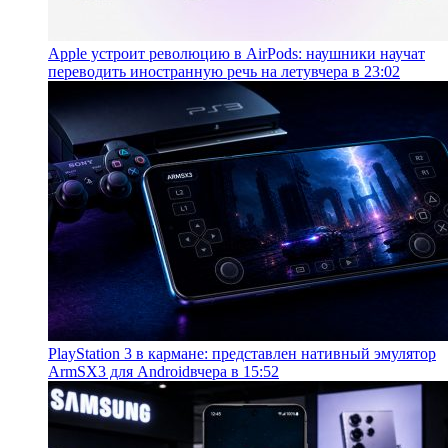
Apple устроит революцию в AirPods: наушники научат
переводить иностранную речь на лету
вчера в 23:02
PlayStation 3 в кармане: представлен нативный эмулятор
ArmSX3 для Android
вчера в 15:52