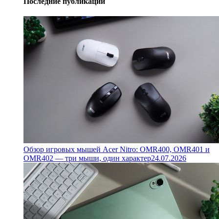
Последние публикации
Обзор игровых мышей Acer Nitro: OMR400, OMR401 и
OMR402 — три мыши, один характер
24.07.2026