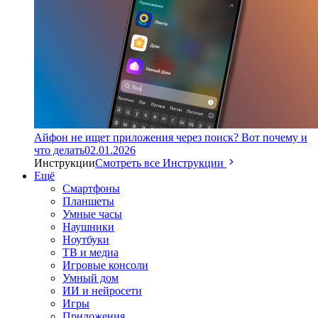
Айфон не ищет приложения через поиск? Вот почему и
что делать
02.01.2026
Инструкции
Смотреть все Инструкции
Ещё
Смартфоны
Планшеты
Умные часы
Наушники
Ноутбуки
ТВ и медиа
Игровые консоли
Умный дом
ИИ и нейросети
Игры
Приложения