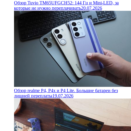
Обзор Tuvio TM65UFGCH52: 144 Гц и Mini-LED, за
которые не нужно переплачивать
20.07.2026
Обзор realme P4, P4x и P4 Lite. Большие батареи без
лишней переплаты
19.07.2026