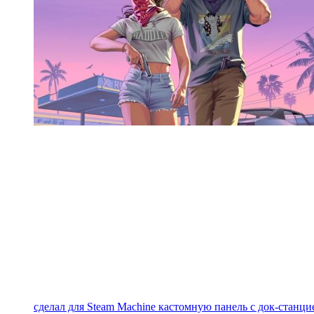
сделал для Steam Machine кастомную панель с док-станцие