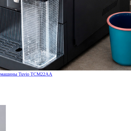
кофемашины Tuvio TCM22AA