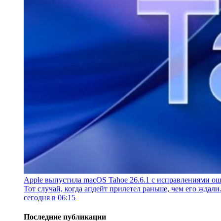
Apple выпустила macOS Tahoe 26.6.1 с исправлениями ош
Тот случай, когда апдейт прилетел раньше, чем его ждали
сегодня в 06:15
Последние публикации