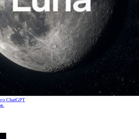
ого ChatGPT
в.