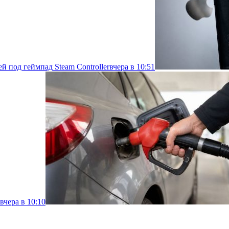
й под геймпад Steam Controller
вчера в 10:51
вчера в 10:10