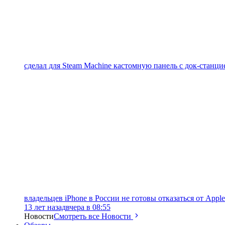
сделал для Steam Machine кастомную панель с док-станцие
владельцев iPhone в России не готовы отказаться от Apple
13 лет назад
вчера в 08:55
Новости
Смотреть все Новости