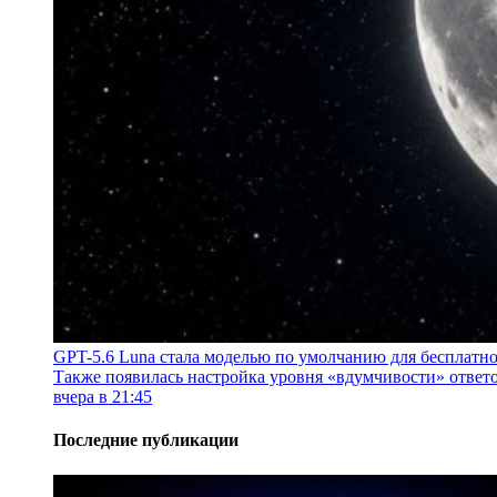
GPT-5.6 Luna стала моделью по умолчанию для бесплатн
Также появилась настройка уровня «вдумчивости» ответо
вчера в 21:45
Последние публикации