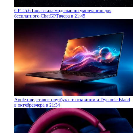
GPT-5.6 Luna стала моделью по умолчанию для
бесплатного ChatGPT
вчера в 21:45
Apple представит ноутбук с тачскрином и Dynamic Island
в октябре
вчера в 21:34