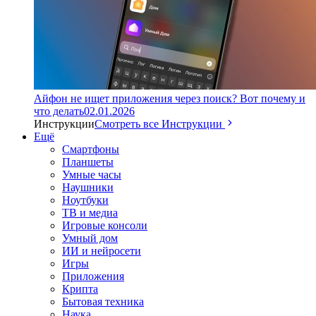
Айфон не ищет приложения через поиск? Вот почему и
что делать
02.01.2026
Инструкции
Смотреть все Инструкции
Ещё
Смартфоны
Планшеты
Умные часы
Наушники
Ноутбуки
ТВ и медиа
Игровые консоли
Умный дом
ИИ и нейросети
Игры
Приложения
Крипта
Бытовая техника
Наука