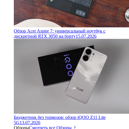
Обзор Acer Aspire 7: универсальный ноутбук с
дискретной RTX 3050 на борту
15.07.2026
Бюджетник без тормозов: обзор iQOO Z11 Lite
5G
13.07.2026
Обзоры
Смотреть все Обзоры