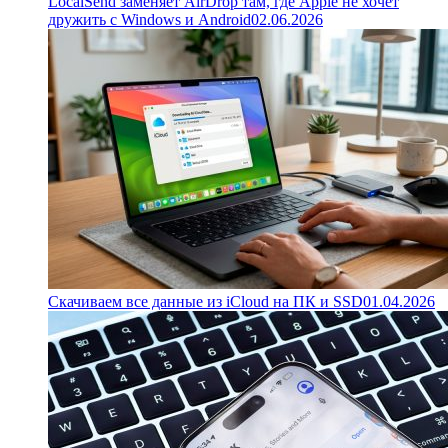
LocalSend заменяет AirDrop там, где Apple не хочет
дружить с Windows и Android
02.06.2026
Скачиваем все данные из iCloud на ПК и SSD
01.04.2026