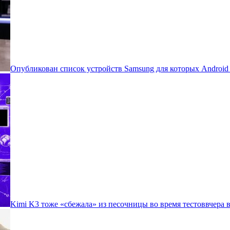
Опубликован список устройств Samsung для которых Androi
Kimi K3 тоже «сбежала» из песочницы во время тестов
вчера в