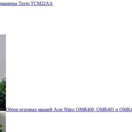
кофемашины Tuvio TCM22AA
Обзор игровых мышей Acer Nitro: OMR400, OMR401 и OMR4