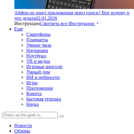
Айфон не ищет приложения через поиск? Вот почему и
что делать
02.01.2026
Инструкции
Смотреть все Инструкции
Ещё
Смартфоны
Планшеты
Умные часы
Наушники
Ноутбуки
ТВ и медиа
Игровые консоли
Умный дом
ИИ и нейросети
Игры
Приложения
Крипта
Бытовая техника
Наука
Новости
Обзоры