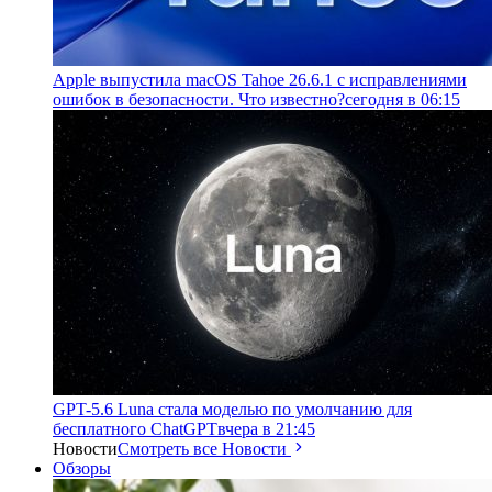
Apple выпустила macOS Tahoe 26.6.1 с исправлениями
ошибок в безопасности. Что известно?
сегодня в 06:15
GPT-5.6 Luna стала моделью по умолчанию для
бесплатного ChatGPT
вчера в 21:45
Новости
Смотреть все Новости
Обзоры