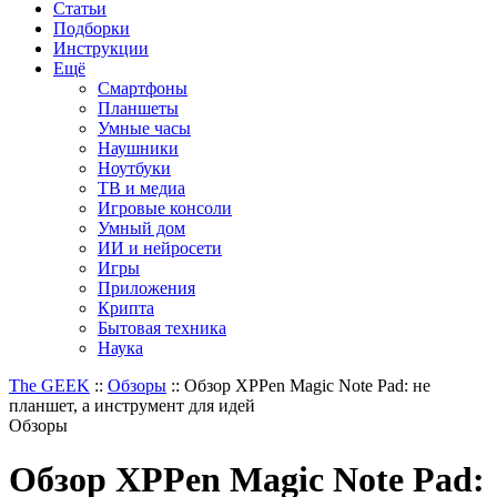
Статьи
Подборки
Инструкции
Ещё
Смартфоны
Планшеты
Умные часы
Наушники
Ноутбуки
ТВ и медиа
Игровые консоли
Умный дом
ИИ и нейросети
Игры
Приложения
Крипта
Бытовая техника
Наука
The GEEK
::
Обзоры
::
Обзор XPPen Magic Note Pad: не
планшет, а инструмент для идей
Обзоры
Обзор XPPen Magic Note Pad: