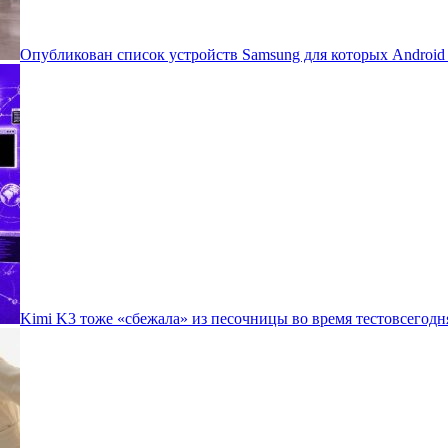
Опубликован список устройств Samsung для которых Androi
Kimi K3 тоже «сбежала» из песочницы во время тестов
сегодн