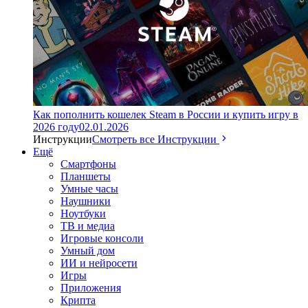
Как пополнить кошелек Steam в России и купить игру в
2026 году
02.01.2026
Инструкции
Смотреть все Инструкции
Ещё
Смартфоны
Планшеты
Умные часы
Наушники
Ноутбуки
ТВ и медиа
Игровые консоли
Умный дом
ИИ и нейросети
Игры
Приложения
Крипта