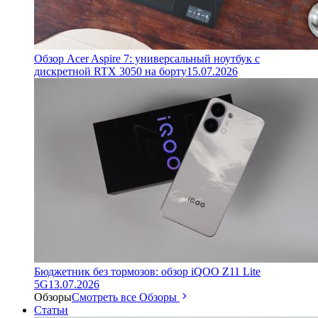
Обзор Acer Aspire 7: универсальный ноутбук с
дискретной RTX 3050 на борту
15.07.2026
Бюджетник без тормозов: обзор iQOO Z11 Lite
5G
13.07.2026
Обзоры
Смотреть все Обзоры
Статьи