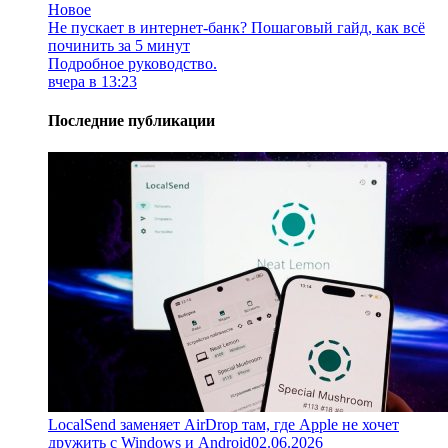
Новое
Не пускает в интернет-банк? Пошаговый гайд, как всё
починить за 5 минут
Подробное руководство.
вчера в 13:23
Последние публикации
LocalSend заменяет AirDrop там, где Apple не хочет
дружить с Windows и Android
02.06.2026