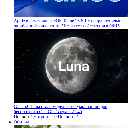
Apple выпустила macOS Tahoe 26.6.1 с исправлениями
ошибок в безопасности. Что известно?
сегодня в 06:15
GPT-5.6 Luna стала моделью по умолчанию для
бесплатного ChatGPT
вчера в 21:45
Новости
Смотреть все Новости
Обзоры