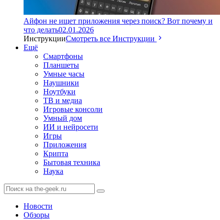
Айфон не ищет приложения через поиск? Вот почему и
что делать
02.01.2026
Инструкции
Смотреть все Инструкции
Ещё
Смартфоны
Планшеты
Умные часы
Наушники
Ноутбуки
ТВ и медиа
Игровые консоли
Умный дом
ИИ и нейросети
Игры
Приложения
Крипта
Бытовая техника
Наука
Новости
Обзоры