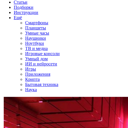
Статьи
Подборки
Инструкции
Ещё
Смартфоны
Планшеты
Умные часы
Наушники
Ноутбуки
ТВ и медиа
Игровые консоли
Умный дом
ИИ и нейросети
Игры
Приложения
Крипта
Бытовая техника
Наука