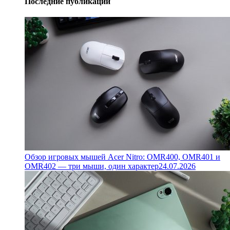
Последние публикации
Обзор игровых мышей Acer Nitro: OMR400, OMR401 и
OMR402 — три мыши, один характер
24.07.2026