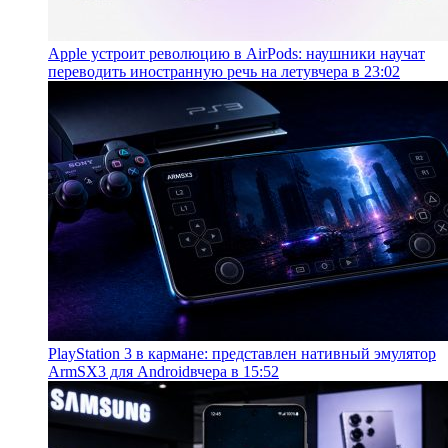
Apple устроит революцию в AirPods: наушники научат
переводить иностранную речь на лету
вчера в 23:02
PlayStation 3 в кармане: представлен нативный эмулятор
ArmSX3 для Android
вчера в 15:52