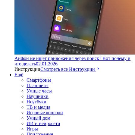
Айфон не ищет приложения через поиск? Вот почему и
что делать
02.01.2026
Инструкции
Смотреть все Инструкции
Ещё
Смартфоны
Планшеты
Умные часы
Наушники
Ноутбуки
ТВ и медиа
Игровые консоли
Умный дом
ИИ и нейросети
Игры
Приложения