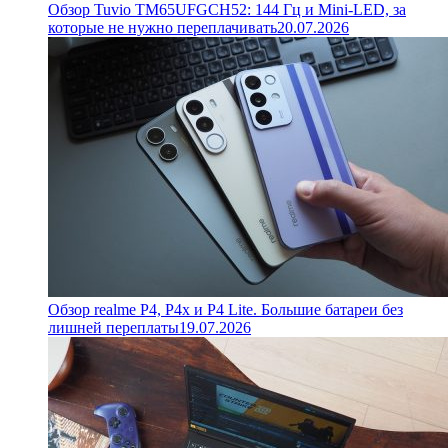
Обзор Tuvio TM65UFGCH52: 144 Гц и Mini-LED, за
которые не нужно переплачивать
20.07.2026
Обзор realme P4, P4x и P4 Lite. Большие батареи без
лишней переплаты
19.07.2026