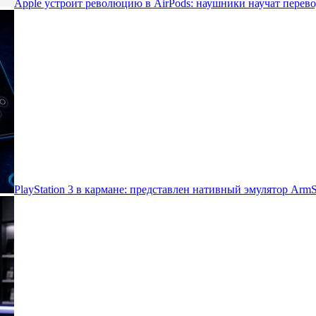
Apple устроит революцию в AirPods: наушники научат перево
PlayStation 3 в кармане: представлен нативный эмулятор Arm