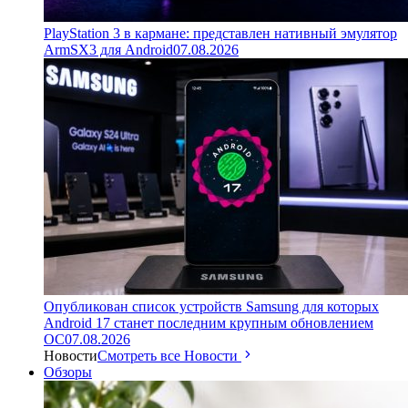
PlayStation 3 в кармане: представлен нативный эмулятор
ArmSX3 для Android
07.08.2026
Опубликован список устройств Samsung для которых
Android 17 станет последним крупным обновлением
ОС
07.08.2026
Новости
Смотреть все Новости
Обзоры