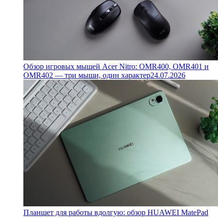
Обзор игровых мышей Acer Nitro: OMR400, OMR401 и
OMR402 — три мыши, один характер
24.07.2026
Планшет для работы вдолгую: обзор HUAWEI MatePad