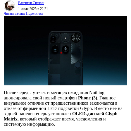
Валентин Снежин
1 июля 2025 в 22:21
Читать дальше
Поделиться
После череды утечек и месяцев ожидания Nothing
анонсировала свой новый смартфон
Phone (3)
. Главное
визуальное отличие от предшественников заключается в
отказе от фирменной LED-подсветки Glyph. Вместо неё на
задней панели теперь установлен
OLED-дисплей Glyph
Matrix
, который отображает время, уведомления и
системную информацию.