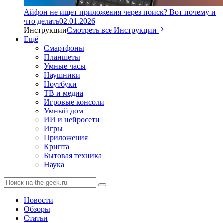
Айфон не ищет приложения через поиск? Вот почему и
что делать
02.01.2026
Инструкции
Смотреть все Инструкции
Ещё
Смартфоны
Планшеты
Умные часы
Наушники
Ноутбуки
ТВ и медиа
Игровые консоли
Умный дом
ИИ и нейросети
Игры
Приложения
Крипта
Бытовая техника
Наука
Новости
Обзоры
Статьи